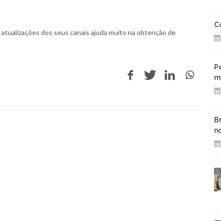
C
atualizações dos seus canais ajuda muito na obtenção de
P
m
B
n