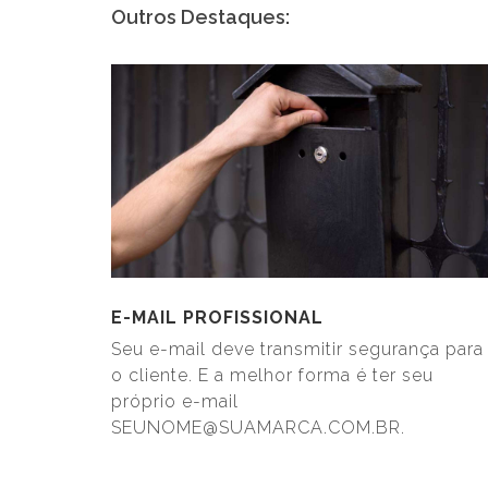
Outros Destaques:
E-MAIL PROFISSIONAL
Seu e-mail deve transmitir segurança para
o cliente. E a melhor forma é ter seu
próprio e-mail
SEUNOME@SUAMARCA.COM.BR.