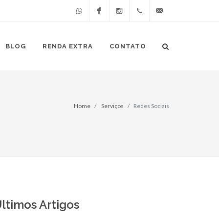
Whatsapp
Facebook
Instagram
(49)
atendimento@cliccer
BLOG
RENDA EXTRA
CONTATO
98849-
4268
Home
Serviços
Redes Sociais
ltimos Artigos