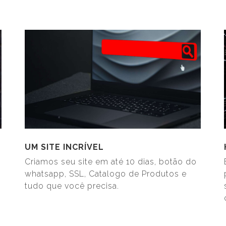
UM SITE INCRÍVEL
Criamos seu site em até 10 dias, botão do
whatsapp, SSL, Catalogo de Produtos e
tudo que você precisa.