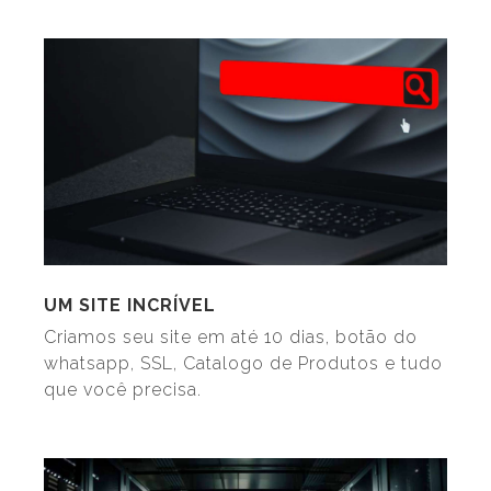
UM SITE INCRÍVEL
Criamos seu site em até 10 dias, botão do
whatsapp, SSL, Catalogo de Produtos e tudo
que você precisa.