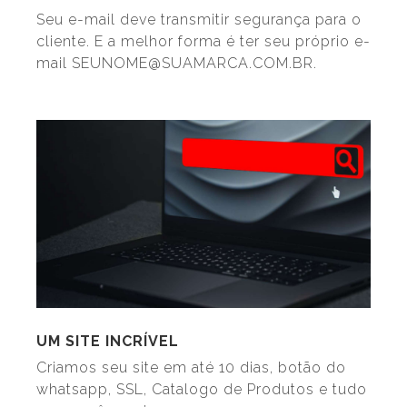
Seu e-mail deve transmitir segurança para o
cliente. E a melhor forma é ter seu próprio e-
mail SEUNOME@SUAMARCA.COM.BR.
UM SITE INCRÍVEL
Criamos seu site em até 10 dias, botão do
whatsapp, SSL, Catalogo de Produtos e tudo