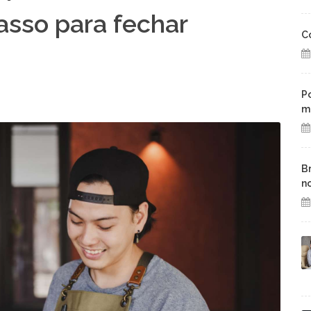
asso para fechar
C
P
m
B
n