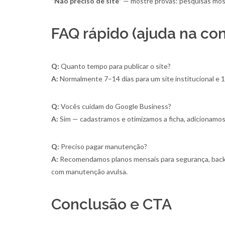
“Não preciso de site”
— mostre provas: pesquisas mostr
FAQ rápido (ajuda na co
Q:
Quanto tempo para publicar o site?
A:
Normalmente 7–14 dias para um site institucional e 
Q:
Vocês cuidam do Google Business?
A:
Sim — cadastramos e otimizamos a ficha, adicionamos 
Q:
Preciso pagar manutenção?
A:
Recomendamos planos mensais para segurança, back
com manutenção avulsa.
Conclusão e CTA