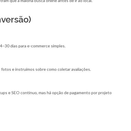
am que a maioria busca online antes de ir ao local.
nversão)
14–30 dias para e-commerce simples.
fotos e instruímos sobre como coletar avaliações.
ups e SEO contínuo, mas há opção de pagamento por projeto