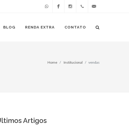
Whatsapp
Facebook
Instagram
(49)
atendimento@cliccer
BLOG
RENDA EXTRA
CONTATO
98849-
4268
Home
Institucional
vendas
ltimos Artigos