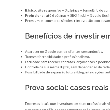
Básico:
site responsivo + 3 páginas + formulário de con
Profissional:
até 6 páginas + SEO inicial + Google Busi
Premium:
e-commerce simples + integração com pagam
Benefícios de investir e
Aparecer no Google e atrair clientes sem anúncios.
Transmitir credibilidade e profissionalismo.
Facilidade para receber contatos, orçamentos e pedidos
Controle da sua marca digital, sem depender só de redes
Possibilidade de expansão futura (blog, integrações, a
Prova social: cases reais
Empresas locais que investiram em sites profissionais v
aumentou em 45% os agendamentos após lançar um site