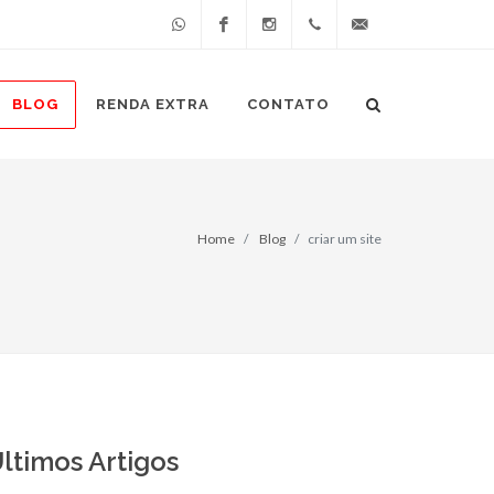
Whatsapp
Facebook
Instagram
(49)
atendimento@cliccer
BLOG
RENDA EXTRA
CONTATO
98849-
4268
Home
Blog
criar um site
ltimos Artigos