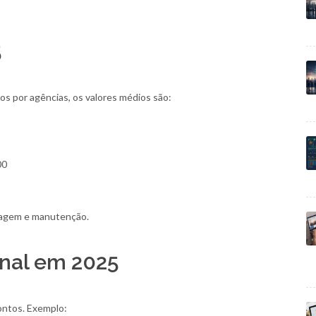
5
s por agências, os valores médios são:
00
edagem e manutenção.
onal em 2025
ontos. Exemplo: