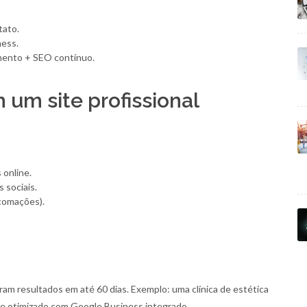
tato.
ness.
ento + SEO contínuo.
m um site profissional
 online.
 sociais.
utomações).
iram resultados em até 60 dias. Exemplo: uma clínica de estética
 otimizado com Google Business integrado.