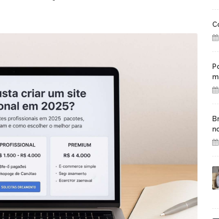
C
P
m
B
n